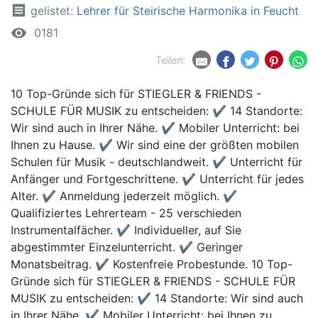
receipt
gelistet:
Lehrer für Steirische Harmonika in Feucht
remove_red_eye
0181
Teilen:
10 Top-Gründe sich für STIEGLER & FRIENDS -
SCHULE FÜR MUSIK zu entscheiden: ✔ 14 Standorte:
Wir sind auch in Ihrer Nähe. ✔ Mobiler Unterricht: bei
Ihnen zu Hause. ✔ Wir sind eine der größten mobilen
Schulen für Musik - deutschlandweit. ✔ Unterricht für
Anfänger und Fortgeschrittene. ✔ Unterricht für jedes
Alter. ✔ Anmeldung jederzeit möglich. ✔
Qualifiziertes Lehrerteam - 25 verschieden
Instrumentalfächer. ✔ Individueller, auf Sie
abgestimmter Einzelunterricht. ✔ Geringer
Monatsbeitrag. ✔ Kostenfreie Probestunde. 10 Top-
Gründe sich für STIEGLER & FRIENDS - SCHULE FÜR
MUSIK zu entscheiden: ✔ 14 Standorte: Wir sind auch
in Ihrer Nähe. ✔ Mobiler Unterricht: bei Ihnen zu