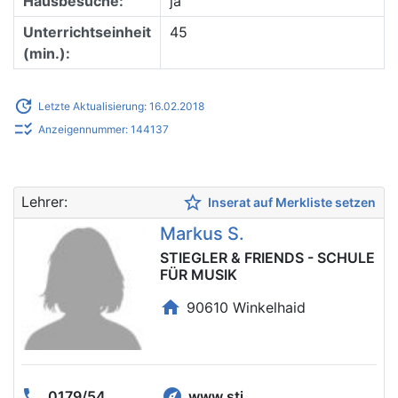
Hausbesuche:
ja
Unterrichtseinheit
45
(min.):
update
Letzte Aktualisierung: 16.02.2018
checklist_rtl
Anzeigennummer: 144137
star_border
Lehrer:
Inserat auf Merkliste setzen
Markus S.
STIEGLER & FRIENDS - SCHULE
FÜR MUSIK
home
90610 Winkelhaid
phone
explore
0179/54...
www.sti...