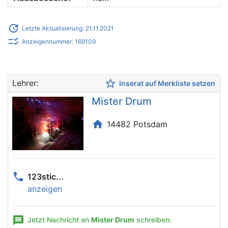
update
Letzte Aktualisierung: 21.11.2021
checklist_rtl
Anzeigennummer: 169109
star_border
Lehrer:
Inserat auf Merkliste setzen
Mister Drum
home
14482 Potsdam
phone
123stic...
anzeigen
message
Jetzt Nachricht an
Mister Drum
schreiben: