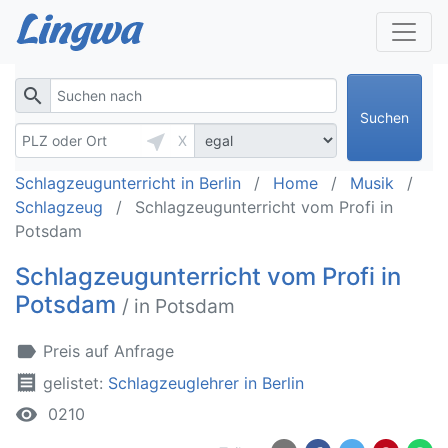
search
Suchen
near_me
X
Schlagzeugunterricht in Berlin
Home
Musik
Schlagzeug
Schlagzeugunterricht vom Profi in
Potsdam
Schlagzeugunterricht vom Profi in
Potsdam
/ in Potsdam
label
Preis auf Anfrage
receipt
gelistet:
Schlagzeuglehrer in Berlin
remove_red_eye
0210