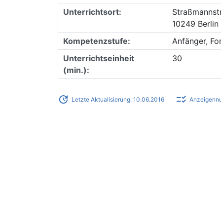
Unterrichtsort:
Straßmannstr
10249 Berlin 
Kompetenzstufe:
Anfänger, Fo
Unterrichtseinheit
30
(min.):
update
checklist_rtl
Letzte Aktualisierung: 10.06.2016
Anzeigenn