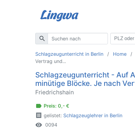
search
Schlagzeugunterricht in Berlin
Home
Vertrag und...
Schlagzeugunterricht - Auf 
minütige Blöcke. Je nach Ver
Friedrichshain
label
Preis: 0,- €
receipt
gelistet:
Schlagzeuglehrer in Berlin
remove_red_eye
0094