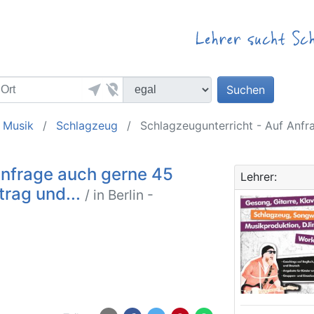
near_me
location_off
Suchen
Musik
Schlagzeug
Schlagzeugunterricht - Auf Anfr
Anfrage auch gerne 45
Lehrer:
trag und...
/ in Berlin -