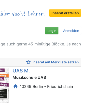
Inserat erstellen
Login
Anmelden
age auch gerne 45 minütige Blöcke. Je nach
star_border
Inserat auf Merkliste setzen
UAS M.
Musikschule UAS
home
10249 Berlin - Friedrichshain