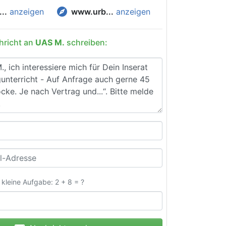
explore
..
anzeigen
www.urb...
anzeigen
hricht an
UAS M.
schreiben:
e kleine Aufgabe: 2 + 8 = ?