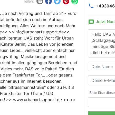
Teilen:
phone
+493046.
 Je nach Vertrag und Tarif ab 21,- Euro
tal befindet sich noch im Aufbau.
message
Jetzt Nac
chuldigung. Alles Weitere und noch Mehr
de<< >>info@urbanartsupport.de<<
achliteratur. UAS steht Wort für Urban
 Künste Berlin; Das Leben vor jolenden
uen Liebe... vielleicht aber einfach nur
Songwriting; Musikmanagement und
rricht in allen gängingen Bereichen rund
ieles mehr. DAS volle Paket! Für dich
he dem Frankfurter Tor... ..oder gaaanz
chner aus im Internet besuchen.
elle "Strassmannstraße" oder zu Fuß 3
Bitte löse dies
Frankfurter Tor (Tram / U5).
äter! >> www.urbanartsupport.de << >>