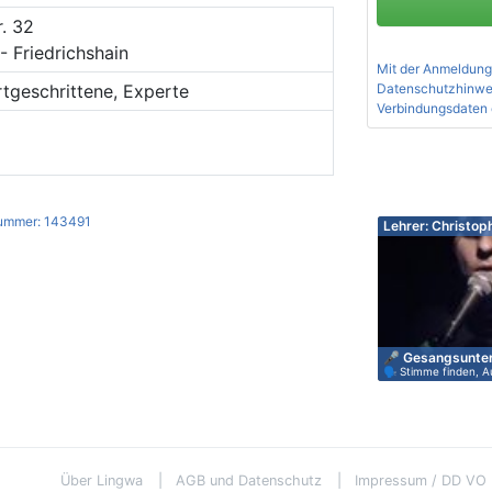
. 32
- Friedrichshain
Mit der Anmeldung
Datenschutzhinwe
rtgeschrittene, Experte
Verbindungsdaten 
ummer: 143491
Lehrer: Christop
🎤 Gesangsunter
🗣️ Stimme finden, A
Ausd…
…
Über Lingwa
AGB und Datenschutz
Impressum / DD VO