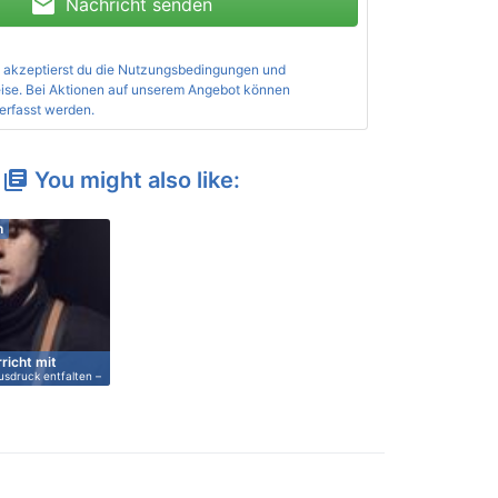
mail
Nachricht senden
 akzeptierst du die
Nutzungsbedingungen und
ise
. Bei Aktionen auf unserem Angebot können
erfasst werden.
You might also like:
library_books
h
richt mit
usdruck entfalten –