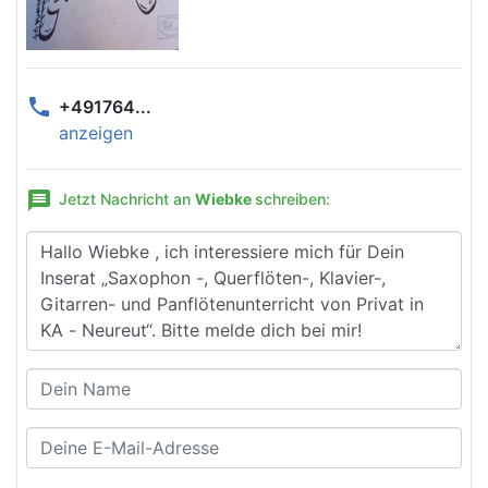
phone
+491764...
anzeigen
message
Jetzt Nachricht an
Wiebke
schreiben: