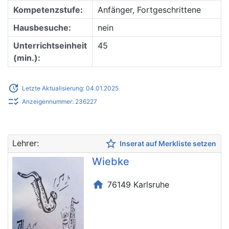
Kompetenzstufe:
Anfänger, Fortgeschrittene
Hausbesuche:
nein
Unterrichtseinheit
45
(min.):
update
Letzte Aktualisierung: 04.01.2025
checklist_rtl
Anzeigennummer: 236227
star_border
Lehrer:
Inserat auf Merkliste setzen
Wiebke
home
76149 Karlsruhe