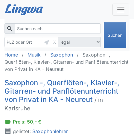
search
Suchen
near_me
X
Home
Musik
Saxophon
Saxophon -,
Querflöten-, Klavier-, Gitarren- und Panflötenunterricht
von Privat in KA - Neureut
Saxophon -, Querflöten-, Klavier-,
Gitarren- und Panflötenunterricht
von Privat in KA - Neureut
/ in
Karlsruhe
label
Preis: 50,- €
receipt
gelistet:
Saxophonlehrer