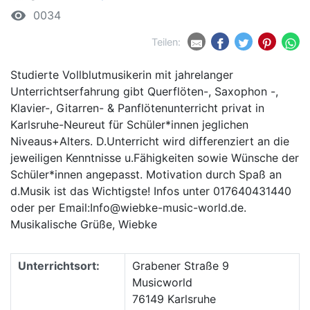
remove_red_eye
0034
Teilen:
Studierte ​Vollblutmusikerin mit jahrelanger
Unterrichtserfahrung gibt Querflöten-, Saxophon -,
Klavier-, Gitarren- & Panflötenunterricht privat in
Karlsruhe-Neureut für Schüler*innen jeglichen
Niveaus+Alters. D.Unterricht wird differenziert an die
jeweiligen Kenntnisse u.Fähigkeiten sowie Wünsche der
Schüler*innen angepasst. Motivation durch Spaß an
d.Musik ist das Wichtigste! Infos unter 017640431440
oder per Email:Info@wiebke-music-world.de.
Musikalische Grüße, Wiebke
Unterrichtsort:
Grabener Straße 9
Musicworld
76149 Karlsruhe