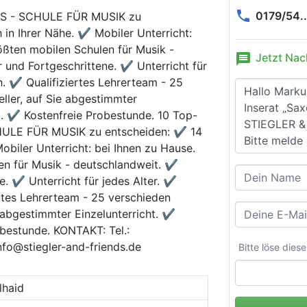
phone
0179/54..
NDS - SCHULE FÜR MUSIK zu
 in Ihrer Nähe. ✔ Mobiler Unterricht:
ößten mobilen Schulen für Musik -
message
Jetzt Nac
 und Fortgeschrittene. ✔ Unterricht für
. ✔ Qualifiziertes Lehrerteam - 25
ller, auf Sie abgestimmter
g. ✔ Kostenfreie Probestunde. 10 Top-
HULE FÜR MUSIK zu entscheiden: ✔ 14
obiler Unterricht: bei Ihnen zu Hause.
en für Musik - deutschlandweit. ✔
e. ✔ Unterricht für jedes Alter. ✔
rtes Lehrerteam - 25 verschieden
e abgestimmter Einzelunterricht. ✔
bestunde. KONTAKT: Tel.:
fo@stiegler-and-friends.de
Bitte löse dies
lhaid