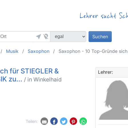
near_me
location_off
Suchen
Musik
Saxophon
Saxophon - 10 Top-Gründe sic
ch für STIEGLER &
Lehrer:
K zu...
/ in Winkelhaid
Teilen: