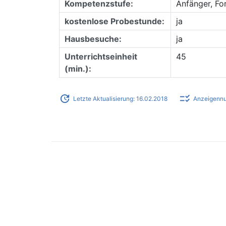
Kompetenzstufe:
Anfänger, Fo
kostenlose Probestunde:
ja
Hausbesuche:
ja
Unterrichtseinheit
45
(min.):
update
checklist_rtl
Letzte Aktualisierung: 16.02.2018
Anzeigenn