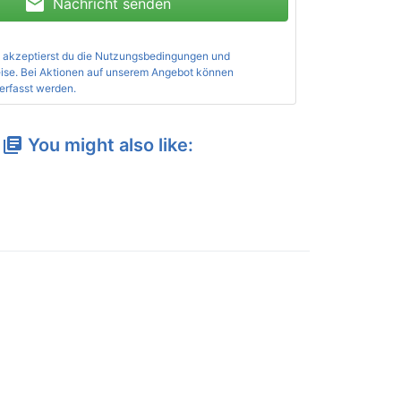
mail
Nachricht senden
 akzeptierst du die
Nutzungsbedingungen und
ise
. Bei Aktionen auf unserem Angebot können
erfasst werden.
You might also like:
library_books