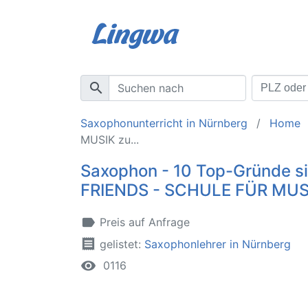
search
Saxophonunterricht in Nürnberg
Home
MUSIK zu...
Saxophon - 10 Top-Gründe si
FRIENDS - SCHULE FÜR MUSI
label
Preis auf Anfrage
receipt
gelistet:
Saxophonlehrer in Nürnberg
remove_red_eye
0116