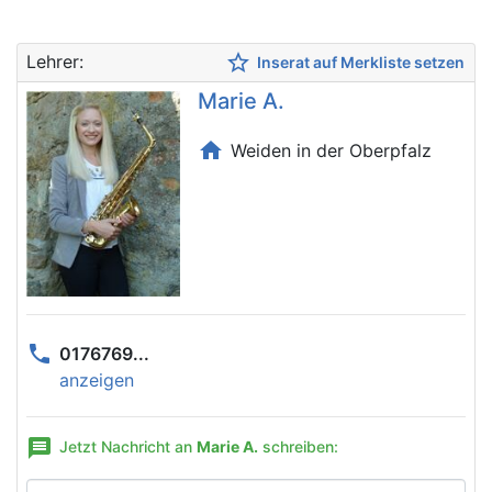
star_border
Lehrer:
Inserat auf Merkliste setzen
Marie A.
home
Weiden in der Oberpfalz
phone
0176769...
anzeigen
message
Jetzt Nachricht an
Marie A.
schreiben: