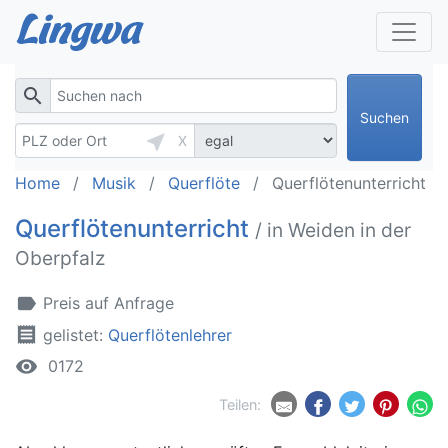
search
Suchen
near_me
X
Home
Musik
Querflöte
Querflötenunterricht
Querflötenunterricht
/ in Weiden in der
Oberpfalz
label
Preis auf Anfrage
receipt
gelistet:
Querflötenlehrer
remove_red_eye
0172
Teilen: