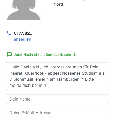
Nord
phone
0177/82...
anzeigen
message
Jetzt Nachricht an
Daniela N.
schreiben: