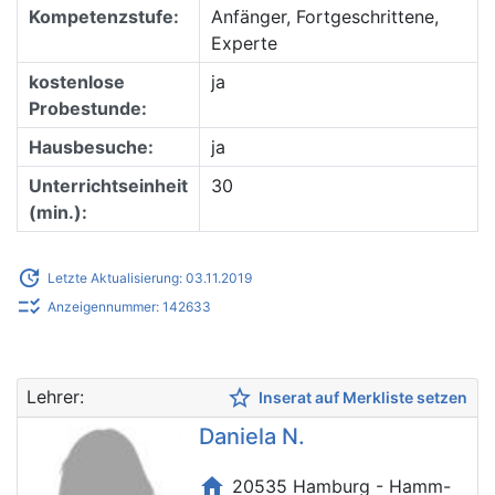
Kompetenzstufe:
Anfänger, Fortgeschrittene,
Experte
kostenlose
ja
Probestunde:
Hausbesuche:
ja
Unterrichtseinheit
30
(min.):
update
Letzte Aktualisierung: 03.11.2019
checklist_rtl
Anzeigennummer: 142633
star_border
Lehrer:
Inserat auf Merkliste setzen
Daniela N.
home
20535 Hamburg - Hamm-