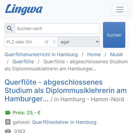
search
Suchen
near_me
X
Querflötenunterricht in Hamburg
Home
Musik
Querflöte
Querflöte - abgeschlossenes Studium
als Diplommusiklehrerin am Hamburger...
Querflöte - abgeschlossenes
Studium als Diplommusiklehrerin am
Hamburger...
/ in Hamburg - Hamm-Nord
label
Preis: 25,- €
receipt
gelistet:
Querflötenlehrer in Hamburg
remove_red_eye
0163