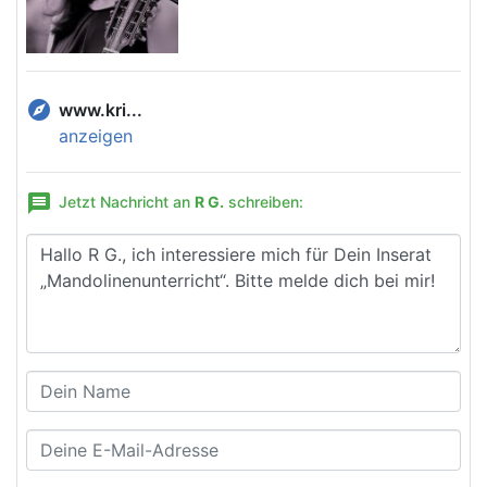
explore
www.kri...
anzeigen
message
Jetzt Nachricht an
R G.
schreiben: