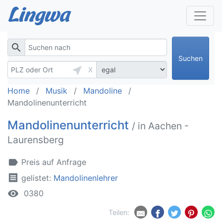
search
Suchen
near_me
X
Home
Musik
Mandoline
Mandolinenunterricht
Mandolinenunterricht
/ in Aachen -
Laurensberg
label
Preis auf Anfrage
receipt
gelistet:
Mandolinenlehrer
remove_red_eye
0380
Teilen: