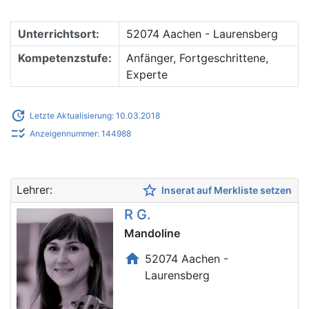
Unterrichtsort:
52074 Aachen - Laurensberg
Kompetenzstufe:
Anfänger, Fortgeschrittene,
Experte
update
Letzte Aktualisierung: 10.03.2018
checklist_rtl
Anzeigennummer: 144988
star_border
Lehrer:
Inserat auf Merkliste setzen
R G.
Mandoline
home
52074 Aachen -
Laurensberg