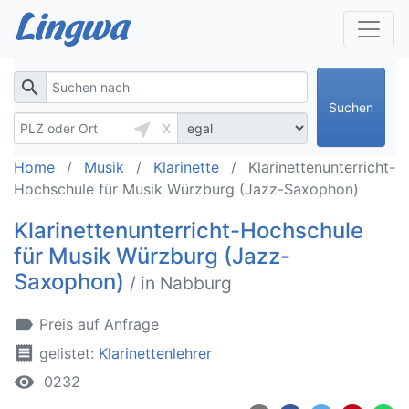
search
Suchen
near_me
X
Home
Musik
Klarinette
Klarinettenunterricht-
Hochschule für Musik Würzburg (Jazz-Saxophon)
Klarinettenunterricht-Hochschule
für Musik Würzburg (Jazz-
Saxophon)
/ in Nabburg
label
Preis auf Anfrage
receipt
gelistet:
Klarinettenlehrer
remove_red_eye
0232