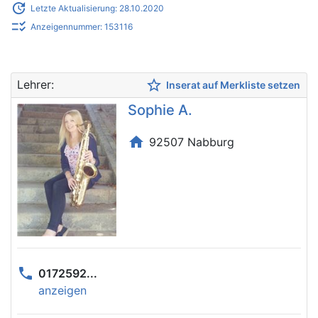
update
Letzte Aktualisierung: 28.10.2020
checklist_rtl
Anzeigennummer: 153116
star_border
Lehrer:
Inserat auf Merkliste setzen
Sophie A.
home
92507 Nabburg
phone
0172592...
anzeigen