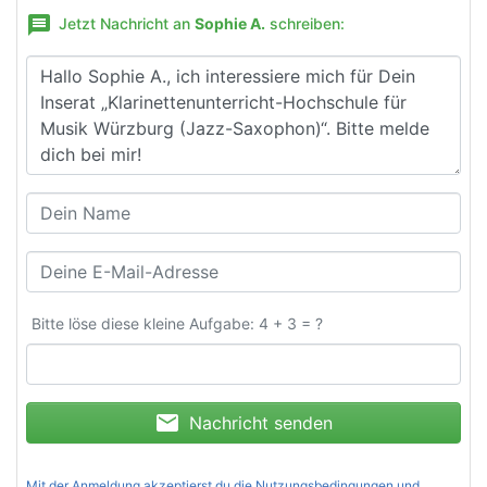
message
Jetzt Nachricht an
Sophie A.
schreiben:
Bitte löse diese kleine Aufgabe: 4 + 3 = ?
mail
Nachricht senden
Mit der Anmeldung akzeptierst du die
Nutzungsbedingungen und