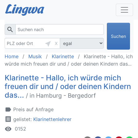
search
Suchen
near_me
X
Home
Musik
Klarinette
Klarinette - Hallo, ich
würde mich freuen dir und / oder deinen Kindern das...
Klarinette - Hallo, ich würde mich
freuen dir und / oder deinen Kindern
das...
/ in Hamburg - Bergedorf
label
Preis auf Anfrage
receipt
gelistet:
Klarinettenlehrer
remove_red_eye
0152