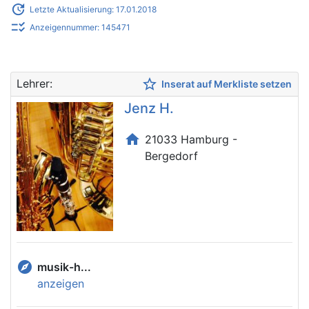
update
Letzte Aktualisierung: 17.01.2018
checklist_rtl
Anzeigennummer: 145471
star_border
Lehrer:
Inserat auf Merkliste setzen
Jenz H.
home
21033 Hamburg -
Bergedorf
explore
musik-h...
anzeigen