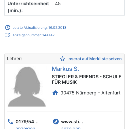
Unterrichtseinheit
45
(min.):
update
Letzte Aktualisierung: 16.02.2018
checklist_rtl
Anzeigennummer: 144147
star_border
Lehrer:
Inserat auf Merkliste setzen
Markus S.
STIEGLER & FRIENDS - SCHULE
FÜR MUSIK
home
90475 Nürnberg - Altenfurt
phone
explore
0179/54...
www.sti...
anzeigen
anzeigen