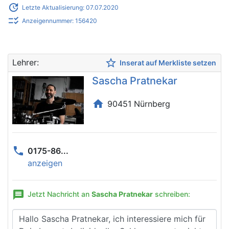
update
Letzte Aktualisierung: 07.07.2020
checklist_rtl
Anzeigennummer: 156420
star_border
Lehrer:
Inserat auf Merkliste setzen
Sascha Pratnekar
home
90451 Nürnberg
phone
0175-86...
anzeigen
message
Jetzt Nachricht an
Sascha Pratnekar
schreiben: