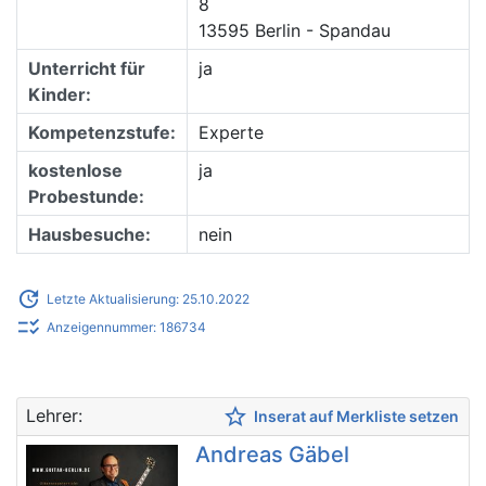
8
13595 Berlin - Spandau
Unterricht für
ja
Kinder:
Kompetenzstufe:
Experte
kostenlose
ja
Probestunde:
Hausbesuche:
nein
update
Letzte Aktualisierung: 25.10.2022
checklist_rtl
Anzeigennummer: 186734
star_border
Lehrer:
Inserat auf Merkliste setzen
Andreas Gäbel