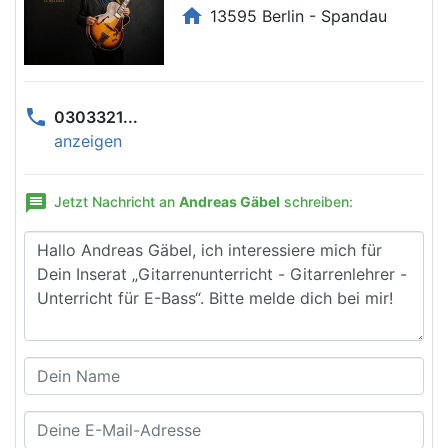
home
13595 Berlin - Spandau
phone
0303321...
anzeigen
message
Jetzt Nachricht an
Andreas Gäbel
schreiben: