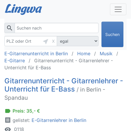
search
Suchen
near_me
X
E-Gitarrenunterricht in Berlin
Home
Musik
E-Gitarre
Gitarrenunterricht - Gitarrenlehrer -
Unterricht für E-Bass
Gitarrenunterricht - Gitarrenlehrer -
Unterricht für E-Bass
/ in Berlin -
Spandau
label
Preis: 35,- €
receipt
gelistet:
E-Gitarrenlehrer in Berlin
remove_red_eye
0118