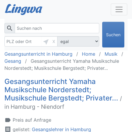
search
Suchen
near_me
X
Gesangsunterricht in Hamburg
Home
Musik
Gesang
Gesangsunterricht Yamaha Musikschule
Norderstedt; Musikschule Bergstedt; Privater...
Gesangsunterricht Yamaha
Musikschule Norderstedt;
Musikschule Bergstedt; Privater...
/
in Hamburg - Niendorf
label
Preis auf Anfrage
receipt
gelistet:
Gesangslehrer in Hamburg