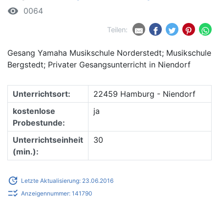
remove_red_eye
0064
Teilen:
Gesang Yamaha Musikschule Norderstedt; Musikschule
Bergstedt; Privater Gesangsunterricht in Niendorf
Unterrichtsort:
22459 Hamburg - Niendorf
kostenlose
ja
Probestunde:
Unterrichtseinheit
30
(min.):
update
Letzte Aktualisierung: 23.06.2016
checklist_rtl
Anzeigennummer: 141790