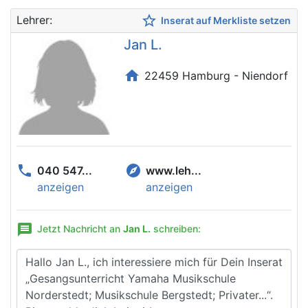
star_border
Lehrer:
Inserat auf Merkliste setzen
Jan L.
home
22459 Hamburg - Niendorf
phone
explore
040 547...
www.leh...
anzeigen
anzeigen
message
Jetzt Nachricht an
Jan L.
schreiben: