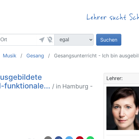
near_me
location_off
Suchen
Musik
Gesang
Gesangsunterricht - Ich bin ausgebil
ausgebildete
Lehrer:
-funktionale...
/ in Hamburg -