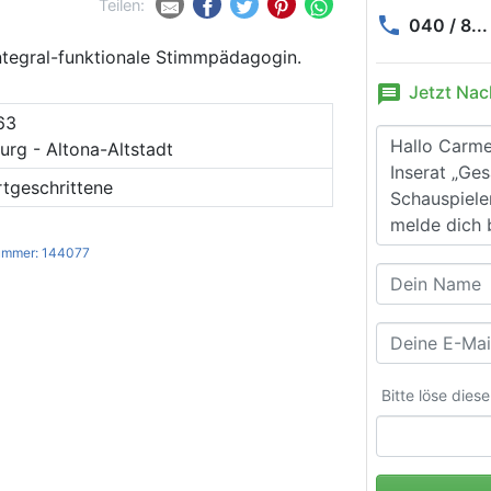
Teilen:
phone
040 / 8...
integral-funktionale Stimmpädagogin.
message
Jetzt Nac
63
rg - Altona-Altstadt
rtgeschrittene
ummer: 144077
Bitte löse dies