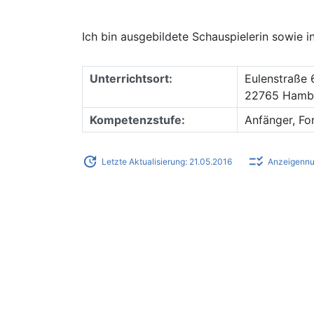
Ich bin ausgebildete Schauspielerin sowie 
Unterrichtsort:
Eulenstraße 
22765 Hambu
Kompetenzstufe:
Anfänger, Fo
update
checklist_rtl
Letzte Aktualisierung: 21.05.2016
Anzeigenn