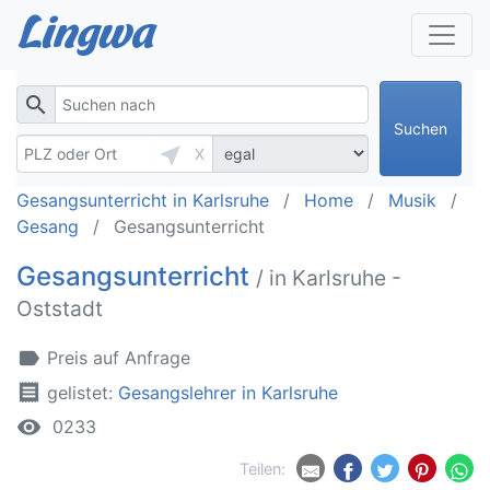
search
Suchen
near_me
X
Gesangsunterricht in Karlsruhe
Home
Musik
Gesang
Gesangsunterricht
Gesangsunterricht
/ in Karlsruhe -
Oststadt
label
Preis auf Anfrage
receipt
gelistet:
Gesangslehrer in Karlsruhe
remove_red_eye
0233
Teilen: