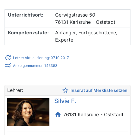
Unterrichtsort:
Gerwigstrasse 50
76131 Karlsruhe - Oststadt
Kompetenzstufe:
Anfänger, Fortgeschrittene,
Experte
update
Letzte Aktualisierung: 07.10.2017
checklist_rtl
Anzeigennummer: 145358
star_border
Lehrer:
Inserat auf Merkliste setzen
Silvie F.
home
76131 Karlsruhe - Oststadt