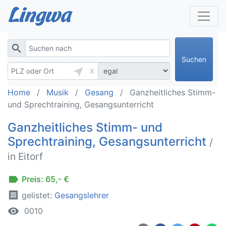
search
Suchen
near_me
X
Home
Musik
Gesang
Ganzheitliches Stimm-
und Sprechtraining, Gesangsunterricht
Ganzheitliches Stimm- und
Sprechtraining, Gesangsunterricht
/
in Eitorf
label
Preis: 65,- €
receipt
gelistet:
Gesangslehrer
remove_red_eye
0010