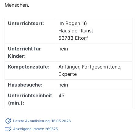
Menschen.
Unterrichtsort:
Im Bogen 16
Haus der Kunst
53783 Eitorf
Unterricht für
nein
Kinder:
Kompetenzstufe:
Anfänger, Fortgeschrittene,
Experte
Hausbesuche:
nein
Unterrichtseinheit
45
(min.):
update
Letzte Aktualisierung: 16.05.2026
checklist_rtl
Anzeigennummer: 269525