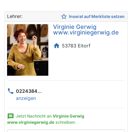
star_border
Lehrer:
Inserat auf Merkliste setzen
Virginie Gerwig
www.virginiegerwig.de
home
53783 Eitorf
phone
0224384...
anzeigen
message
Jetzt Nachricht an
Virginie Gerwig
www.virginiegerwig.de
schreiben: