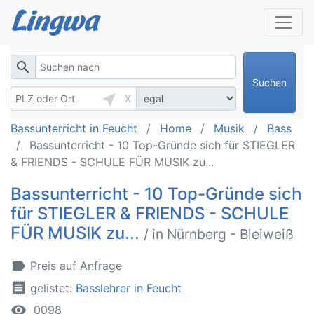
search
Suchen
near_me
X
Bassunterricht in Feucht
Home
Musik
Bass
Bassunterricht - 10 Top-Gründe sich für STIEGLER
& FRIENDS - SCHULE FÜR MUSIK zu...
Bassunterricht - 10 Top-Gründe sich
für STIEGLER & FRIENDS - SCHULE
FÜR MUSIK zu...
/ in Nürnberg - Bleiweiß
label
Preis auf Anfrage
receipt
gelistet:
Basslehrer in Feucht
remove_red_eye
0098