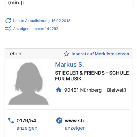
(min.):
update
Letzte Aktualisierung: 16.02.2018
checklist_rtl
Anzeigennummer: 144292
star_border
Lehrer:
Inserat auf Merkliste setzen
Markus S.
STIEGLER & FRIENDS - SCHULE
FÜR MUSIK
home
90461 Nürnberg - Bleiweiß
phone
explore
0179/54...
www.sti...
anzeigen
anzeigen