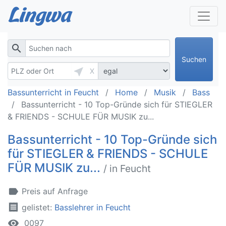
search
Suchen
near_me
X
Bassunterricht in Feucht
Home
Musik
Bass
Bassunterricht - 10 Top-Gründe sich für STIEGLER
& FRIENDS - SCHULE FÜR MUSIK zu...
Bassunterricht - 10 Top-Gründe sich
für STIEGLER & FRIENDS - SCHULE
FÜR MUSIK zu...
/ in Feucht
label
Preis auf Anfrage
receipt
gelistet:
Basslehrer in Feucht
remove_red_eye
0097