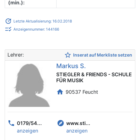
(min.):
update
Letzte Aktualisierung: 16.02.2018
checklist_rtl
Anzeigennummer: 144166
star_border
Lehrer:
Inserat auf Merkliste setzen
Markus S.
STIEGLER & FRIENDS - SCHULE
FÜR MUSIK
home
90537 Feucht
phone
explore
0179/54...
www.sti...
anzeigen
anzeigen