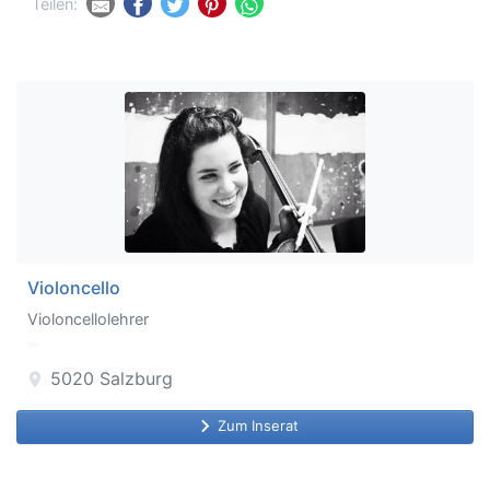
Teilen:
Violoncello
Violoncellolehrer
5020
Salzburg
location_on
keyboard_arrow_right
Zum Inserat