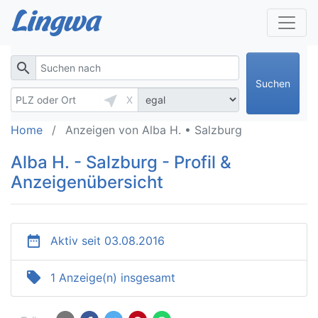
search
Suchen
near_me
X
Home
Anzeigen von Alba H. • Salzburg
Alba H. - Salzburg - Profil &
Anzeigenübersicht
date_range
Aktiv seit 03.08.2016
local_offer
1 Anzeige(n) insgesamt