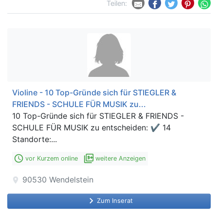
Teilen:
Violine - 10 Top-Gründe sich für STIEGLER &
FRIENDS - SCHULE FÜR MUSIK zu...
10 Top-Gründe sich für STIEGLER & FRIENDS -
SCHULE FÜR MUSIK zu entscheiden: ✔ 14
Standorte:...
access_time
filter_9_plus
vor Kurzem online
weitere Anzeigen
90530
Wendelstein
location_on
keyboard_arrow_right
Zum Inserat