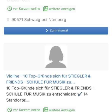
access_time
filter_9_plus
vor Kurzem online
weitere Anzeigen
90571
Schwaig bei Nürnberg
location_on
keyboard_arrow_right
Zum Inserat
Violine - 10 Top-Gründe sich für STIEGLER &
FRIENDS - SCHULE FÜR MUSIK zu...
10 Top-Gründe sich für STIEGLER & FRIENDS -
SCHULE FÜR MUSIK zu entscheiden: ✔ 14
Standorte:...
access_time
filter_9_plus
vor Kurzem online
weitere Anzeigen