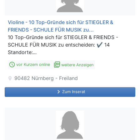
Violine - 10 Top-Gründe sich für STIEGLER &
FRIENDS - SCHULE FÜR MUSIK zu...
10 Top-Gründe sich für STIEGLER & FRIENDS -
SCHULE FÜR MUSIK zu entscheiden: ✔ 14
Standorte:...
access_time
filter_9_plus
vor Kurzem online
weitere Anzeigen
90482
Nürnberg - Freiland
location_on
keyboard_arrow_right
Zum Inserat