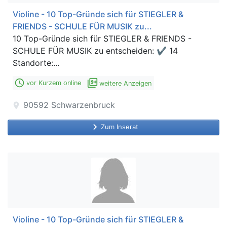
Violine - 10 Top-Gründe sich für STIEGLER &
FRIENDS - SCHULE FÜR MUSIK zu...
10 Top-Gründe sich für STIEGLER & FRIENDS -
SCHULE FÜR MUSIK zu entscheiden: ✔ 14
Standorte:...
access_time
filter_9_plus
vor Kurzem online
weitere Anzeigen
90592
Schwarzenbruck
location_on
keyboard_arrow_right
Zum Inserat
Violine - 10 Top-Gründe sich für STIEGLER &