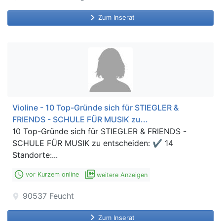
keyboard_arrow_right
Zum Inserat
Violine - 10 Top-Gründe sich für STIEGLER &
FRIENDS - SCHULE FÜR MUSIK zu...
10 Top-Gründe sich für STIEGLER & FRIENDS -
SCHULE FÜR MUSIK zu entscheiden: ✔ 14
Standorte:...
access_time
filter_9_plus
vor Kurzem online
weitere Anzeigen
90537
Feucht
location_on
keyboard_arrow_right
Zum Inserat