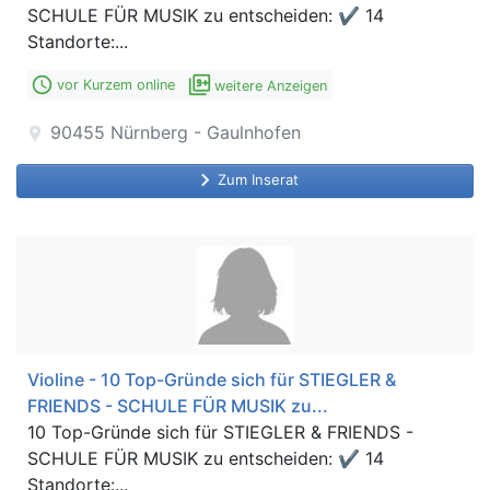
SCHULE FÜR MUSIK zu entscheiden: ✔ 14
Standorte:...
access_time
filter_9_plus
vor Kurzem online
weitere Anzeigen
90455
Nürnberg - Gaulnhofen
location_on
keyboard_arrow_right
Zum Inserat
Violine - 10 Top-Gründe sich für STIEGLER &
FRIENDS - SCHULE FÜR MUSIK zu...
10 Top-Gründe sich für STIEGLER & FRIENDS -
SCHULE FÜR MUSIK zu entscheiden: ✔ 14
Standorte:...