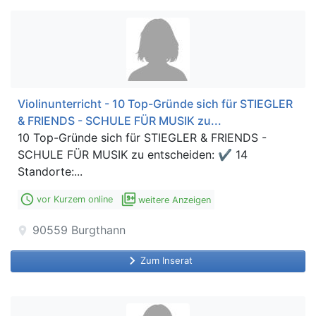
Violinunterricht - 10 Top-Gründe sich für STIEGLER
& FRIENDS - SCHULE FÜR MUSIK zu...
10 Top-Gründe sich für STIEGLER & FRIENDS -
SCHULE FÜR MUSIK zu entscheiden: ✔ 14
Standorte:...
access_time
filter_9_plus
vor Kurzem online
weitere Anzeigen
90559
Burgthann
location_on
keyboard_arrow_right
Zum Inserat