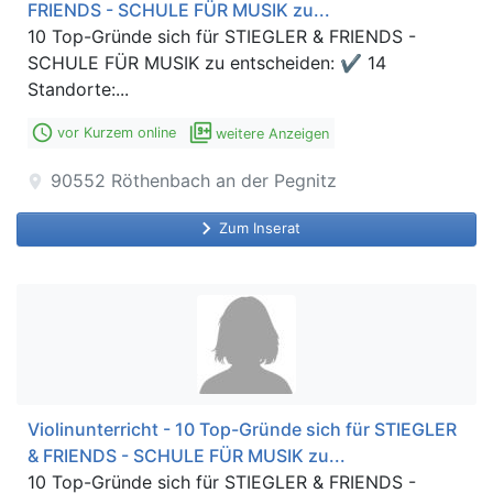
FRIENDS - SCHULE FÜR MUSIK zu...
10 Top-Gründe sich für STIEGLER & FRIENDS -
SCHULE FÜR MUSIK zu entscheiden: ✔ 14
Standorte:...
access_time
filter_9_plus
vor Kurzem online
weitere Anzeigen
90552
Röthenbach an der Pegnitz
location_on
keyboard_arrow_right
Zum Inserat
Violinunterricht - 10 Top-Gründe sich für STIEGLER
& FRIENDS - SCHULE FÜR MUSIK zu...
10 Top-Gründe sich für STIEGLER & FRIENDS -