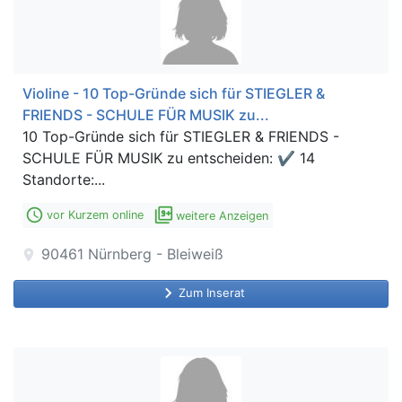
Violine - 10 Top-Gründe sich für STIEGLER &
FRIENDS - SCHULE FÜR MUSIK zu...
10 Top-Gründe sich für STIEGLER & FRIENDS -
SCHULE FÜR MUSIK zu entscheiden: ✔ 14
Standorte:...
access_time
filter_9_plus
vor Kurzem online
weitere Anzeigen
90461
Nürnberg - Bleiweiß
location_on
keyboard_arrow_right
Zum Inserat