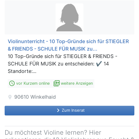
Violinunterricht - 10 Top-Gründe sich für STIEGLER
& FRIENDS - SCHULE FÜR MUSIK zu...
10 Top-Gründe sich für STIEGLER & FRIENDS -
SCHULE FÜR MUSIK zu entscheiden: ✔ 14
Standorte:...
access_time
filter_9_plus
vor Kurzem online
weitere Anzeigen
90610
Winkelhaid
location_on
keyboard_arrow_right
Zum Inserat
Du möchtest Violine lernen? Hier