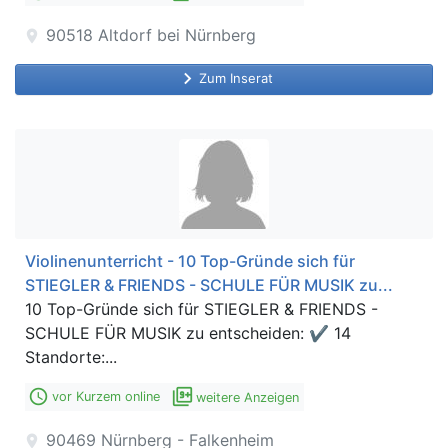
90518
Altdorf bei Nürnberg
location_on
keyboard_arrow_right
Zum Inserat
Violinenunterricht - 10 Top-Gründe sich für
STIEGLER & FRIENDS - SCHULE FÜR MUSIK zu...
10 Top-Gründe sich für STIEGLER & FRIENDS -
SCHULE FÜR MUSIK zu entscheiden: ✔ 14
Standorte:...
access_time
filter_9_plus
vor Kurzem online
weitere Anzeigen
90469
Nürnberg - Falkenheim
location_on