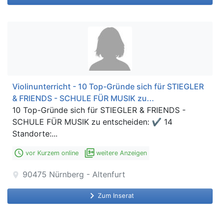
Violinunterricht - 10 Top-Gründe sich für STIEGLER
& FRIENDS - SCHULE FÜR MUSIK zu...
10 Top-Gründe sich für STIEGLER & FRIENDS -
SCHULE FÜR MUSIK zu entscheiden: ✔ 14
Standorte:...
access_time
filter_9_plus
vor Kurzem online
weitere Anzeigen
90475
Nürnberg - Altenfurt
location_on
keyboard_arrow_right
Zum Inserat