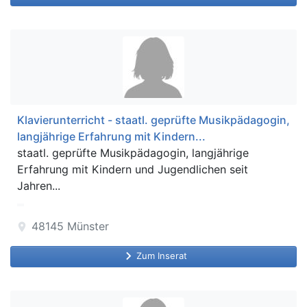
Klavierunterricht - staatl. geprüfte Musikpädagogin,
langjährige Erfahrung mit Kindern...
staatl. geprüfte Musikpädagogin, langjährige
Erfahrung mit Kindern und Jugendlichen seit
Jahren...
48145
Münster
location_on
keyboard_arrow_right
Zum Inserat