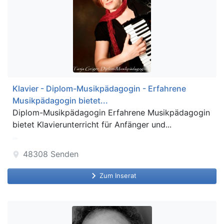
Klavier - Diplom-Musikpädagogin - Erfahrene
Musikpädagogin bietet...
Diplom-Musikpädagogin Erfahrene Musikpädagogin
bietet Klavierunterricht für Anfänger und...
48308
Senden
location_on
keyboard_arrow_right
Zum Inserat