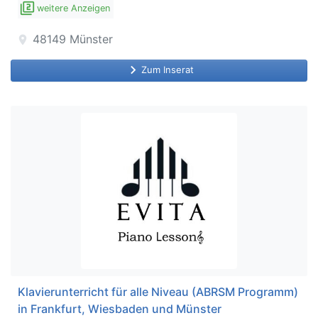
filter_2
weitere Anzeigen
48149
Münster
location_on
keyboard_arrow_right
Zum Inserat
Klavierunterricht für alle Niveau (ABRSM Programm)
in Frankfurt, Wiesbaden und Münster