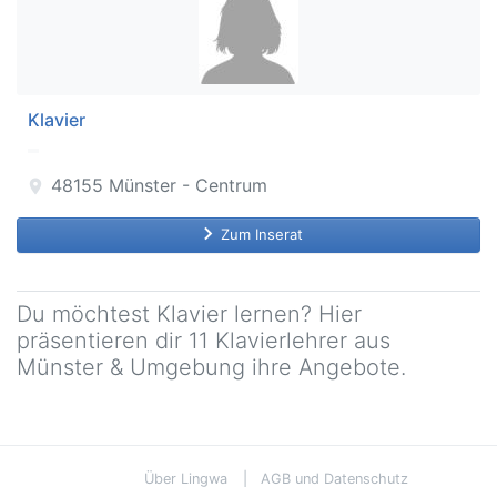
Klavier
48155
Münster - Centrum
location_on
keyboard_arrow_right
Zum Inserat
Du möchtest Klavier lernen? Hier
präsentieren dir 11 Klavierlehrer aus
Münster & Umgebung ihre Angebote.
Über Lingwa
AGB und Datenschutz