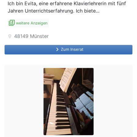
Ich bin Evita, eine erfahrene Klavierlehrerin mit fünf
Jahren Unterrichtserfahrung. Ich biete...
filter_2
weitere Anzeigen
48149
Münster
location_on
keyboard_arrow_right
Zum Inserat