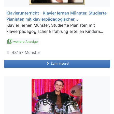
Klavierunterricht - Klavier lernen Münster, Studierte
Pianisten mit klavierpädagogischer...
Klavier lernen Münster, Studierte Pianisten mit
klavierpädagogischer Erfahrung erteilen Kindern...
filter_1
weitere Anzeige
48157
Münster
location_on
keyboard_arrow_right
Zum Inserat