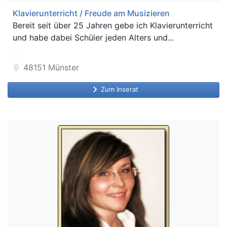
Klavierunterricht / Freude am Musizieren
Bereit seit über 25 Jahren gebe ich Klavierunterricht
und habe dabei Schüler jeden Alters und...
48151
Münster
location_on
keyboard_arrow_right
Zum Inserat