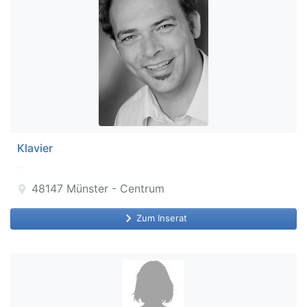
Klavier
48147
Münster - Centrum
location_on
keyboard_arrow_right
Zum Inserat