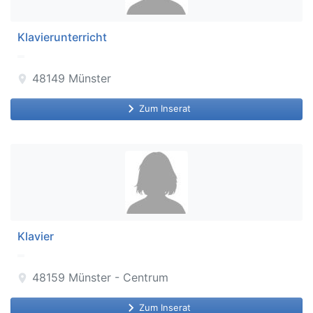
Klavierunterricht
48149
Münster
location_on
keyboard_arrow_right
Zum Inserat
Klavier
48159
Münster - Centrum
location_on
keyboard_arrow_right
Zum Inserat