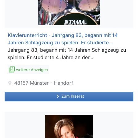
Klavierunterricht - Jahrgang 83, begann mit 14
Jahren Schlagzeug zu spielen. Er studierte...
Jahrgang 83, begann mit 14 Jahren Schlagzeug zu
spielen. Er studierte 4 Jahre an der...
filter_2
weitere Anzeigen
48157
Münster - Handorf
location_on
keyboard_arrow_right
Zum Inserat