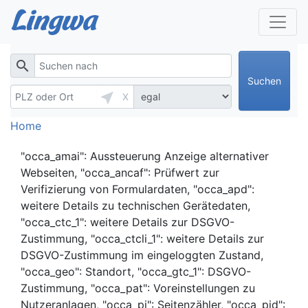
search
Suchen
near_me
X
Home
"occa_amai": Aussteuerung Anzeige alternativer
Webseiten, "occa_ancaf": Prüfwert zur
Verifizierung von Formulardaten, "occa_apd":
weitere Details zu technischen Gerätedaten,
"occa_ctc_1": weitere Details zur DSGVO-
Zustimmung, "occa_ctcli_1": weitere Details zur
DSGVO-Zustimmung im eingeloggten Zustand,
"occa_geo": Standort, "occa_gtc_1": DSGVO-
Zustimmung, "occa_pat": Voreinstellungen zu
Nutzeranlagen, "occa_pi": Seitenzähler, "occa_pid":